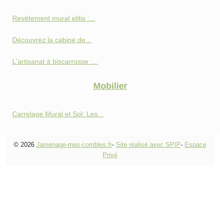
Revêtement mural elitis :...
Découvrez la cabine de...
L'artisanat à biscarrosse :...
Mobilier
Carrelage Mural et Sol: Les...
© 2026
Jamenage-mes-combles.fr
-
Site réalisé avec SPIP
-
Espace
Privé