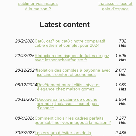
sublimer vos images
thalassor : luxe et
à la maison ?
gain d'espace
Latest content
20/2/2026
Cat6, cat7 ou cat8 : notre comparatif
732
câble ethernet complet pour 2024
Hits
22/4/2025
Réduction des risques de fuites de gaz
1 596
avec lesbonschauffagiste.fr
Hits
28/12/2024
Isolation des combles à bayonne avec
2 047
iso'land : confort et économies
Hits
08/12/2024
Revêtement mural elitis : style et
1 989
élégance chez maison gomez
Hits
30/11/2024
Découvrez la cabine de douche
1 964
arrondie, thalassor : luxe et gain
Hits
d'espace
08/4/2024
Comment choisir les cadres parfaits
3 277
pour sublimer vos images à la maison ?
Hits
30/5/2023
Les erreurs à éviter lors de la
2 486