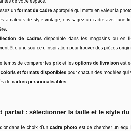
ntes de votre espace.
issez un
format de cadre
approprié qui mette en valeur la phot
es amateurs de style vintage, envisagez un cadre avec une fini
ère.
llection de cadres
disponible dans les magasins ou en l
ent être une source d'inspiration pour trouver des pièces origin
le temps de comparer les
prix
et les
options de livraison
est é
s
coloris et formats disponibles
pour chacun des modèles qui vo
tés de
cadres personnalisables
.
 parfait : sélectionner la taille et le style d
 d'or dans le choix d'un
cadre photo
est de chercher un équili