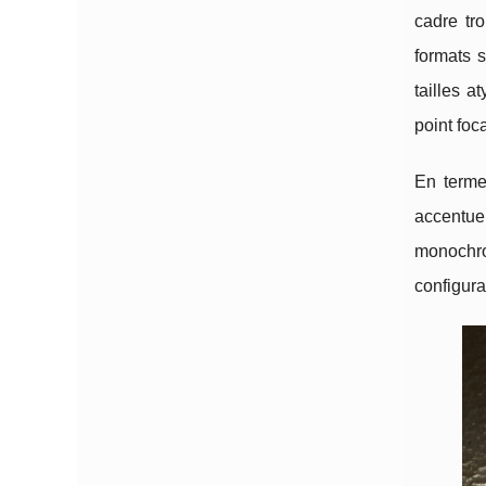
cadre tro
formats 
tailles 
point foc
En termes
accentue
monochro
configura