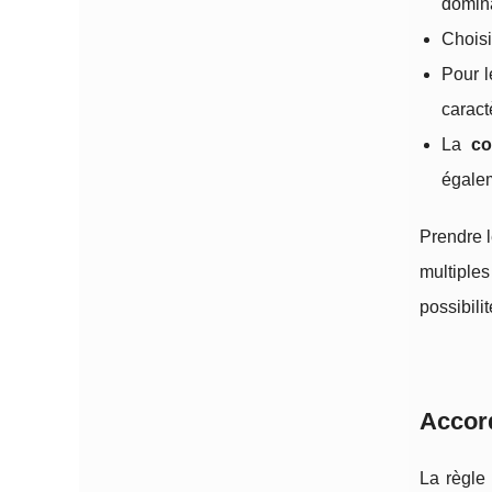
domina
Chois
Pour l
caract
La
co
égalem
Prendre 
multiple
possibili
Accord
La règle