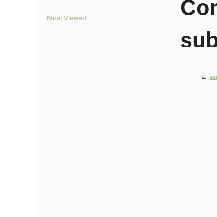
Com
Most Viewed
sub
ja