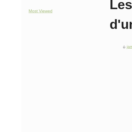
Les
Most Viewed
d'u
ja