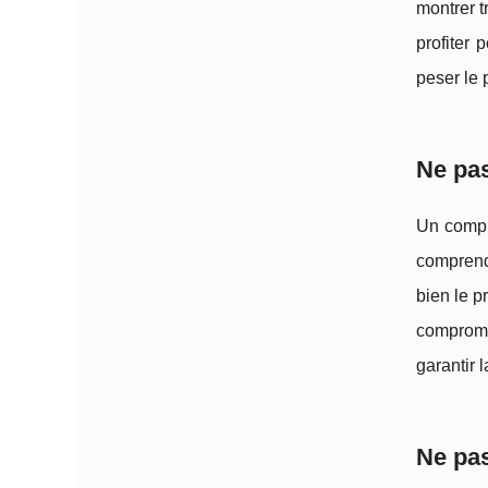
montrer t
profiter 
peser le 
Ne pas
Un compr
comprendr
bien le p
compromi
garantir l
Ne pas